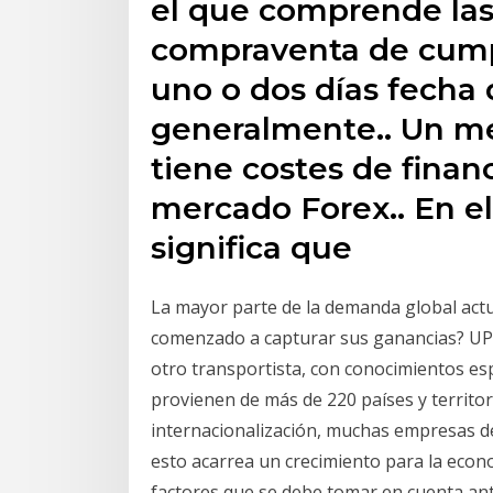
el que comprende las
compraventa de cump
uno o dos días fecha 
generalmente.. Un m
tiene costes de financ
mercado Forex.. En el 
significa que
La mayor parte de la demanda global actu
comenzado a capturar sus ganancias? UP
otro transportista, con conocimientos esp
provienen de más de 220 países y territori
internacionalización, muchas empresas de
esto acarrea un crecimiento para la econ
factores que se debe tomar en cuenta an