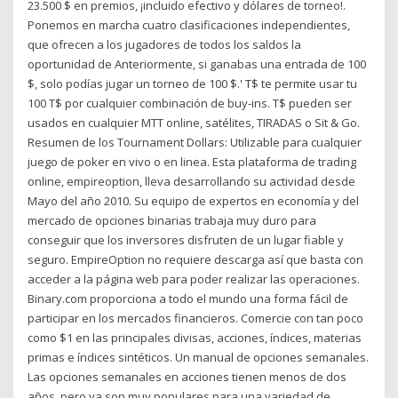
23.500 $ en premios, ¡incluido efectivo y dólares de torneo!.
Ponemos en marcha cuatro clasificaciones independientes,
que ofrecen a los jugadores de todos los saldos la
oportunidad de Anteriormente, si ganabas una entrada de 100
$, solo podías jugar un torneo de 100 $.' T$ te permite usar tu
100 T$ por cualquier combinación de buy-ins. T$ pueden ser
usados en cualquier MTT online, satélites, TIRADAS o Sit & Go.
Resumen de los Tournament Dollars: Utilizable para cualquier
juego de poker en vivo o en linea. Esta plataforma de trading
online, empireoption, lleva desarrollando su actividad desde
Mayo del año 2010. Su equipo de expertos en economía y del
mercado de opciones binarias trabaja muy duro para
conseguir que los inversores disfruten de un lugar fiable y
seguro. EmpireOption no requiere descarga así que basta con
acceder a la página web para poder realizar las operaciones.
Binary.com proporciona a todo el mundo una forma fácil de
participar en los mercados financieros. Comercie con tan poco
como $1 en las principales divisas, acciones, índices, materias
primas e índices sintéticos. Un manual de opciones semanales.
Las opciones semanales en acciones tienen menos de dos
años, pero ya son muy populares para una variedad de