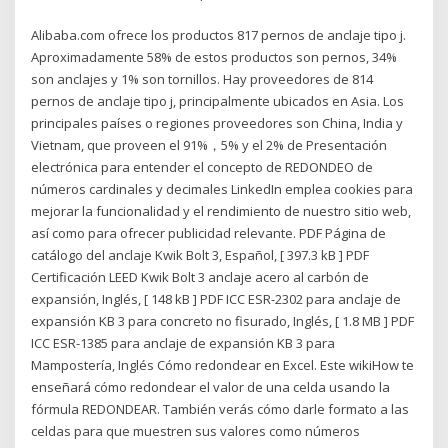
Alibaba.com ofrece los productos 817 pernos de anclaje tipo j.
Aproximadamente 58% de estos productos son pernos, 34%
son anclajes y 1% son tornillos. Hay proveedores de 814
pernos de anclaje tipo j, principalmente ubicados en Asia. Los
principales países o regiones proveedores son China, India y
Vietnam, que proveen el 91%，5% y el 2% de Presentación
electrónica para entender el concepto de REDONDEO de
números cardinales y decimales LinkedIn emplea cookies para
mejorar la funcionalidad y el rendimiento de nuestro sitio web,
así como para ofrecer publicidad relevante. PDF Página de
catálogo del anclaje Kwik Bolt 3, Español, [ 397.3 kB ] PDF
Certificación LEED Kwik Bolt 3 anclaje acero al carbón de
expansión, Inglés, [ 148 kB ] PDF ICC ESR-2302 para anclaje de
expansión KB 3 para concreto no fisurado, Inglés, [ 1.8 MB ] PDF
ICC ESR-1385 para anclaje de expansión KB 3 para
Mampostería, Inglés Cómo redondear en Excel. Este wikiHow te
enseñará cómo redondear el valor de una celda usando la
fórmula REDONDEAR. También verás cómo darle formato a las
celdas para que muestren sus valores como números