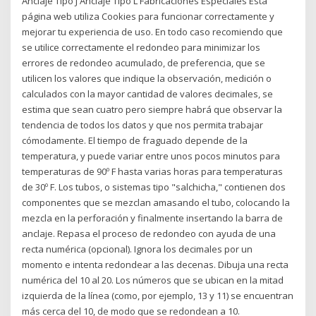
Anclaje Tipo J Anclaje Tipo L Fabricaciones Especiales Esta
página web utiliza Cookies para funcionar correctamente y
mejorar tu experiencia de uso. En todo caso recomiendo que
se utilice correctamente el redondeo para minimizar los
errores de redondeo acumulado, de preferencia, que se
utilicen los valores que indique la observación, medición o
calculados con la mayor cantidad de valores decimales, se
estima que sean cuatro pero siempre habrá que observar la
tendencia de todos los datos y que nos permita trabajar
cómodamente. El tiempo de fraguado depende de la
temperatura, y puede variar entre unos pocos minutos para
temperaturas de 90º F hasta varias horas para temperaturas
de 30º F. Los tubos, o sistemas tipo "salchicha," contienen dos
componentes que se mezclan amasando el tubo, colocando la
mezcla en la perforación y finalmente insertando la barra de
anclaje. Repasa el proceso de redondeo con ayuda de una
recta numérica (opcional). Ignora los decimales por un
momento e intenta redondear a las decenas. Dibuja una recta
numérica del 10 al 20. Los números que se ubican en la mitad
izquierda de la línea (como, por ejemplo, 13 y 11) se encuentran
más cerca del 10, de modo que se redondean a 10.