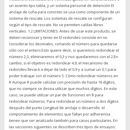
un asiento tipo tabla, y un sistema personal de detención El
anclaje de cuña para concreto se usa como componente de un
sistema de rescate. Los sistemas de rescate se configuran
según el tipo de rescate. No se permiten caídas libres
verticales. 1.2 LIMITACIONES: Antes de usar este producto, se
deben reconocer y tener en El redondeo consiste en no
considerar los decimales, cortando el número para quedarse
sólo con el entero.Esto quiere decir, si queremos redondear el
número 2,3, eliminaremos el 0,3 y nos quedaremos con el 2.En
cambio, si el objetivo es redondear 4,9, el mecanismo de
redondeo llevará a dejar de lado el 0,9 y a sumar un 0,1 para
poder trabajar con el número 5. Cómo redondear números en
R Aunque R puede calcular con precisión de hasta 16 dígitos,
que no siempre se desea utilizar que muchos dígitos. En este
caso, se puede utilizar un par de funciones en R para
redondear números. Para redondear un número a dos dígitos
después del punto Longitud de anclaje o desarrollo. el
comportamiento de elementos que fallan por adherencia
tienen que ser analizado también para casos particulares. En
las secciones siguientes se describen tres tipos de ensayos: