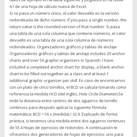
A1 de una hoja de cálculo nueva de Excel.
Si se pasa un número único, el valor devuelto es la versión
redondeada de dicho número. If you pass a single number, the
return value is the rounded version of that number. Si pasa
una tabla de una sola columna que contiene números, el valor
devuelto es una tabla de una sola columna de números
redondeados. Organizadores gráficos y tablas de anclaje
Organizadores gráficos y tablas de anclaje includes 20 anchor
charts and over 50 graphic organizers in Spanish. I have
included a completed anchor chart for display, a blank anchor
chart to be filled out together as a class and at least 1
additional graphic organizer per skill. En caso de encontrarnos
con un plato de cinco tornillos, el BCD se calcula tomando como
referencia la medida HCD (del inglés, Hole Circle Diameter).Se
mide la distancia entre centros de dos agujeros de tornillo
continuos para después aplicar la siguiente fórmula
matemática: BCD = 56 x (medida) / 32.9. Explicado de forma
práctica, si tenemos una medida entre dos agujeros continuos
de 55.4 Hojas de ejercicios de redondeo. A continuación te
ofrecemos dos generadores de hojas de ejercicios: uno para