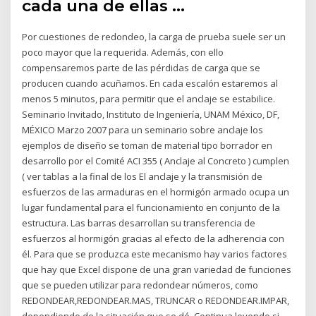
cada una de ellas …
Por cuestiones de redondeo, la carga de prueba suele ser un
poco mayor que la requerida. Además, con ello
compensaremos parte de las pérdidas de carga que se
producen cuando acuñamos. En cada escalón estaremos al
menos 5 minutos, para permitir que el anclaje se estabilice.
Seminario Invitado, Instituto de Ingeniería, UNAM México, DF,
MÉXICO Marzo 2007 para un seminario sobre anclaje los
ejemplos de diseño se toman de material tipo borrador en
desarrollo por el Comité ACI 355 ( Anclaje al Concreto ) cumplen
( ver tablas a la final de los El anclaje y la transmisión de
esfuerzos de las armaduras en el hormigón armado ocupa un
lugar fundamental para el funcionamiento en conjunto de la
estructura. Las barras desarrollan su transferencia de
esfuerzos al hormigón gracias al efecto de la adherencia con
él. Para que se produzca este mecanismo hay varios factores
que hay que Excel dispone de una gran variedad de funciones
que se pueden utilizar para redondear números, como
REDONDEAR,REDONDEAR.MAS, TRUNCAR o REDONDEAR.IMPAR,
dependiendo de la situación que se dé. Continua leyendo si