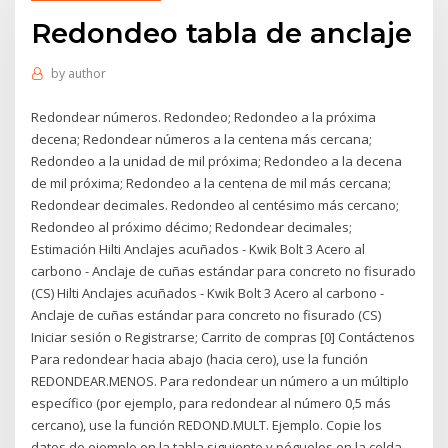
Redondeo tabla de anclaje
by
author
Redondear números. Redondeo; Redondeo a la próxima
decena; Redondear números a la centena más cercana;
Redondeo a la unidad de mil próxima; Redondeo a la decena
de mil próxima; Redondeo a la centena de mil más cercana;
Redondear decimales. Redondeo al centésimo más cercano;
Redondeo al próximo décimo; Redondear decimales;
Estimación Hilti Anclajes acuñados - Kwik Bolt 3 Acero al
carbono - Anclaje de cuñas estándar para concreto no fisurado
(CS) Hilti Anclajes acuñados - Kwik Bolt 3 Acero al carbono -
Anclaje de cuñas estándar para concreto no fisurado (CS)
Iniciar sesión o Registrarse; Carrito de compras [0] Contáctenos
Para redondear hacia abajo (hacia cero), use la función
REDONDEAR.MENOS. Para redondear un número a un múltiplo
específico (por ejemplo, para redondear al número 0,5 más
cercano), use la función REDOND.MULT. Ejemplo. Copie los
datos de ejemplo en la tabla siguiente y péguelos en la celda