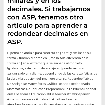
millares y en los
decimales. Si trabajamos
con ASP, tenemos otro
artículo para aprender a
redondear decimales en
ASP.
El perno de anclaje para concreto en J es muy similar en su
forma y función al perno en L, con la sóla diferencia de la
forma en J en el extremo que se embebe al concreto.
Igualmente, este perno de anclaje en J puede ser o no
galvanizado en caliente, dependiendo de las características de
la obra y la decisión del ingeniero a cargo. Redondeo Tablas
De Anclaje De Matemáticas Gráfico De Ancla Redondeada
Matemáticas De 3er Grado Preparación De La Prueba Español
Aula Enseñanza Educación. #dualteacher #mathinspanish
#spanishresources #dualmath #mathanchorchart
#teachersfollowteachers #emmazingteacher. contramaestre o