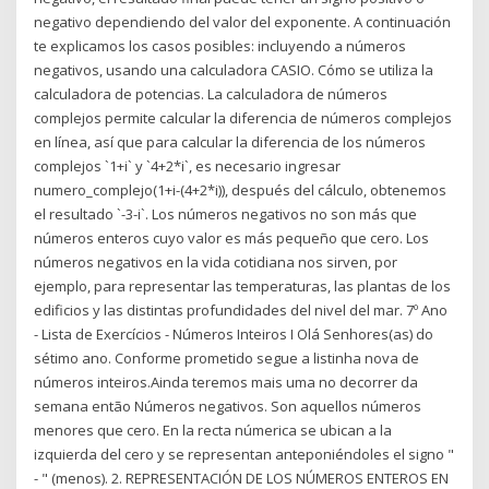
negativo dependiendo del valor del exponente. A continuación
te explicamos los casos posibles: incluyendo a números
negativos, usando una calculadora CASIO. Cómo se utiliza la
calculadora de potencias. La calculadora de números
complejos permite calcular la diferencia de números complejos
en línea, así que para calcular la diferencia de los números
complejos `1+i` y `4+2*i`, es necesario ingresar
numero_complejo(1+i-(4+2*i)), después del cálculo, obtenemos
el resultado `-3-i`. Los números negativos no son más que
números enteros cuyo valor es más pequeño que cero. Los
números negativos en la vida cotidiana nos sirven, por
ejemplo, para representar las temperaturas, las plantas de los
edificios y las distintas profundidades del nivel del mar. 7º Ano
- Lista de Exercícios - Números Inteiros I Olá Senhores(as) do
sétimo ano. Conforme prometido segue a listinha nova de
números inteiros.Ainda teremos mais uma no decorrer da
semana então Números negativos. Son aquellos números
menores que cero. En la recta númerica se ubican a la
izquierda del cero y se representan anteponiéndoles el signo "
- " (menos). 2. REPRESENTACIÓN DE LOS NÚMEROS ENTEROS EN