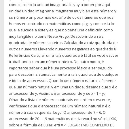
conoce como la unidad imaginaria le voy a poner por aquí
unidad unidad imaginaria imaginaria muy bien este número y
su número un poco más extraño de otros números que nos
hemos encontrado en matemáticas como pigs y como e iu lo
que le sucede a éste y es que no tiene una definición como
muy tangible no tiene Neste Artigo: Descobrindo a raiz
quadrada de números inteiros Calculando a raiz quadrada de
outros números Elevando números negativos ao quadrado 8
Referências Calcular uma raiz quadrada é fácil se você estiver
trabalhando com um número inteiro. De outro modo, é
importante saber que há um processo lógico a ser seguido
para descobrir sistematicamente a raiz quadrada de qualquer
A ideia de antecessor. Quando um número natural x é menor
que um número natural y em uma unidade, dizemos que x é o
antecessor de y. Assim: x é antecessor de y se x - 1 = y.
Olhando a lista de números naturais em ordem crescente,
verificamos que o antecessor de um número natural n é o
número à sua esquerda. Logo: O antecessor de 7 = 6. O
antecessor de 20 = 19 matemáticos de Harward no século XIX,
sobre a fórmula de Euler, eπi = -1 LOGARITMO COMPLEXO DE